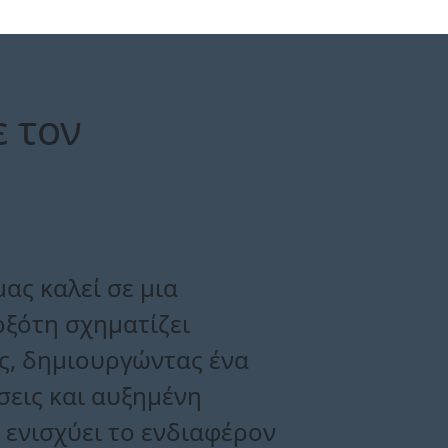
 τον
ας καλεί σε μια
οξότη σχηματίζει
ς, δημιουργώντας ένα
σεις και αυξημένη
 ενισχύει το ενδιαφέρον