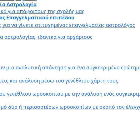
αία Αστρολογία
ικά για απόφοιτους της σχολής μας
ίας Επαγγελματικού επιπέδου
ς για να γίνετε επιτυχημένος επαγγελματίας αστρολόγος
 αστρολογίας, ιδανικά για αρχάριους
υν μια αναλυτική απάντηση για ένα συγκεκριμένο ερώτημ
εις και ανάλυση μέσω του γενέθλιου χάρτη τους
ου γενέθλιου ωροσκοπίου με την ανάλυση ενός συγκεκρ
σμό δύο ή περισσοτέρων ωροσκοπίων με σκοπό τον έλεγχ