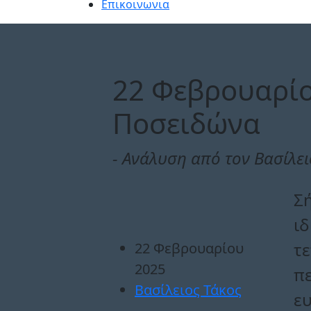
Επικοινωνια
22 Φεβρουαρίο
Ποσειδώνα
- Aνάλυση από τον Βασίλει
Σή
ιδ
τ
22 Φεβρουαρίου
2025
πε
Βασίλειος Τάκος
ευ