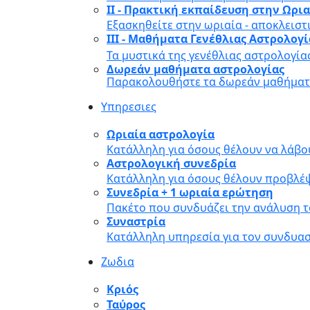
II - Πρακτική εκπαίδευση στην Ωρι
Εξασκηθείτε στην ωριαία - αποκλειστ
III - Μαθήματα Γενέθλιας Αστρολογ
Τα μυστικά της γενέθλιας αστρολογία
Δωρεάν μαθήματα αστρολογίας
Παρακολουθήστε τα δωρεάν μαθήματα
Υπηρεσιες
Ωριαία αστρολογία
Κατάλληλη για όσους θέλουν να λάβο
Αστρολογική συνεδρία
Κατάλληλη για όσους θέλουν προβλέψ
Συνεδρία + 1 ωριαία ερώτηση
Πακέτο που συνδυάζει την ανάλυση τ
Συναστρία
Κατάλληλη υπηρεσία για τον συνδυα
Ζωδια
Κριός
Ταύρος