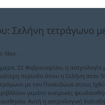
υ: Σελήνη τετράγωνο με
ο Τάκο -
μερα, 22 Φεβρουαρίου, η αστρολογία μ
ιαίτερη περίοδο όπου η Σελήνη στον Τ
ετράγωνο με τον Ποσειδώνα στους Ιχθύ
ριβάλλον γεμάτο ονειρικές ψευδαισθή
αισθησία. Αυτή η αστρολογική διάταξη