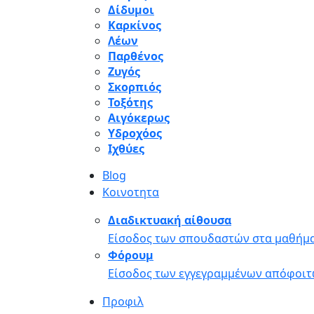
Δίδυμοι
Καρκίνος
Λέων
Παρθένος
Ζυγός
Σκορπιός
Τοξότης
Αιγόκερως
Υδροχόος
Ιχθύες
Blog
Κοινοτητα
Διαδικτυακή αίθουσα
Είσοδος των σπουδαστών στα μαθήμα
Φόρουμ
Είσοδος των εγγεγραμμένων απόφοιτ
Προφιλ