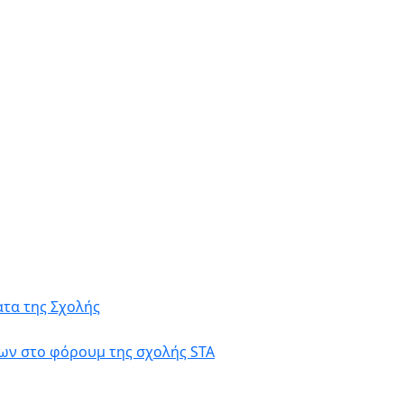
τα της Σχολής
ων στο φόρουμ της σχολής STA