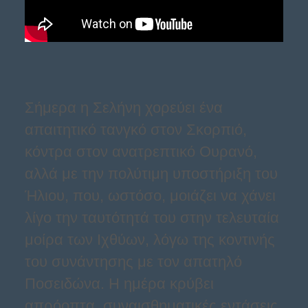
Σήμερα η Σελήνη χορεύει ένα
απαιτητικό τανγκό στον Σκορπιό,
κόντρα στον ανατρεπτικό Ουρανό,
αλλά με την πολύτιμη υποστήριξη του
Ήλιου, που, ωστόσο, μοιάζει να χάνει
λίγο την ταυτότητά του στην τελευταία
μοίρα των Ιχθύων, λόγω της κοντινής
του συνάντησης με τον απατηλό
Ποσειδώνα. Η ημέρα κρύβει
απρόοπτα, συναισθηματικές εντάσεις,