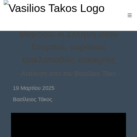
Ημερήσιες προβλέψεις 19
Μαρτίου: Η Σελήνη στον
Σκορπιό, ουράνιες
τρικλοποδιές-ευκαιρίες
- Aνάλυση από τον Βασίλειο Τάκο -
19 Μαρτίου 2025
Βασίλειος Τάκος