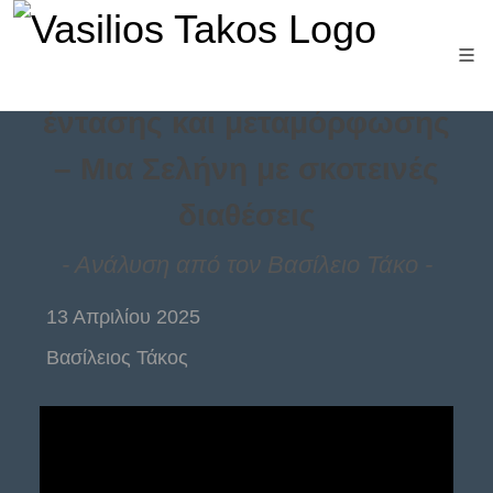
Ημέρα συναισθηματικής
έντασης και μεταμόρφωσης
– Μια Σελήνη με σκοτεινές
διαθέσεις
- Aνάλυση από τον Βασίλειο Τάκο -
13 Απριλίου 2025
Βασίλειος Τάκος