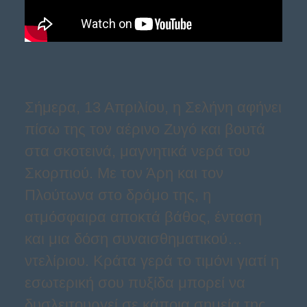
Σήμερα, 13 Απριλίου, η Σελήνη αφήνει
πίσω της τον αέρινο Ζυγό και βουτά
στα σκοτεινά, μαγνητικά νερά του
Σκορπιού. Με τον Άρη και τον
Πλούτωνα στο δρόμο της, η
ατμόσφαιρα αποκτά βάθος, ένταση
και μια δόση συναισθηματικού…
ντελίριου. Κράτα γερά το τιμόνι γιατί η
εσωτερική σου πυξίδα μπορεί να
δυσλειτουργεί σε κάποια σημεία της