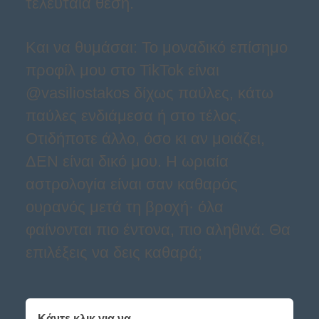
τελευταία θέση.
Και να θυμάσαι: Το μοναδικό επίσημο
προφίλ μου στο TikTok είναι
@vasiliostakos δίχως παύλες, κάτω
παύλες ενδιάμεσα ή στο τέλος.
Οτιδήποτε άλλο, όσο κι αν μοιάζει,
ΔΕΝ είναι δικό μου. Η ωριαία
αστρολογία είναι σαν καθαρός
ουρανός μετά τη βροχή· όλα
φαίνονται πιο έντονα, πιο αληθινά. Θα
επιλέξεις να δεις καθαρά;
Κάντε κλικ για να