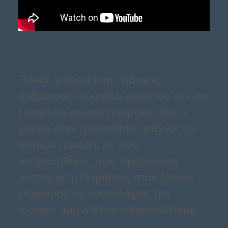
Τελικά, μπορεί ένας “ήσυχος”
άνθρωπος να κρύβει μέσα του την πιο
εκρηκτική ερωτική ενέργεια; Και τι
γίνεται όταν η τελειότητα ψάχνει την
απόλυτη ένωση; Αν ποτέ
αναρωτήθηκες πώς πραγματικά
λειτουργεί η Παρθένος στον έρωτα,
ετοιμάσου να ανακαλύψεις μια
πλευρά που σπάνια αποκαλύπτεται…