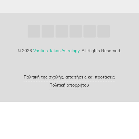
©
2026
Vasilios Takos Astrology.
All Rights Reserved.
Πολιτική της σχολής, απαιτήσεις και προτάσεις
Πολιτική απορρήτου