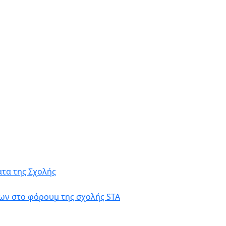
τα της Σχολής
ων στο φόρουμ της σχολής STA