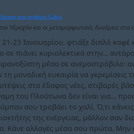
ον Υδροχόο και οι μεταμορφωτικές δυνάμεις στα 
21-23 Ιανουαρίου, φτιάξε διπλό καφέ 
σε πιάνει κυριολεκτικά στην... αντάρ
υρανοξύστη μέσα σε ανεμοστρόβιλο: αυ
 τη μοναδική ευκαιρία να γκρεμίσεις τ
φυτέψεις στο έδαφος νέες, στιβαρές βά
ναμη του Πλούτωνα δεν είναι για... πρ
ύμπαν σου τραβάει το χαλί. Ό,τι κάνεις
διοκτήτης της ενέργειας, μάλλον σαν δι
α. Κάνε αλλαγές μέσα σου πρώτα. Μην 