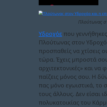
Πλούτωνας στ
Υδροχόε
που γεννήθηκες 
Πλούτωνας στον Υδροχόο 
προσπαθείς να χτίσεις ο
τώρα. Έχεις μπροστά σου
αρχιτεκτονικές» και να 
παίζεις μόνος σου. Η δύ
πας μόνο εγωιστικά, το σ
τους άλλους. Δεν είσαι ι
πολυκατοικίας του Κάρμ