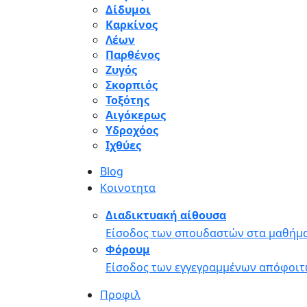
Δίδυμοι
Καρκίνος
Λέων
Παρθένος
Ζυγός
Σκορπιός
Τοξότης
Αιγόκερως
Υδροχόος
Ιχθύες
Blog
Κοινοτητα
Διαδικτυακή αίθουσα
Είσοδος των σπουδαστών στα μαθήμα
Φόρουμ
Είσοδος των εγγεγραμμένων απόφοιτ
Προφιλ