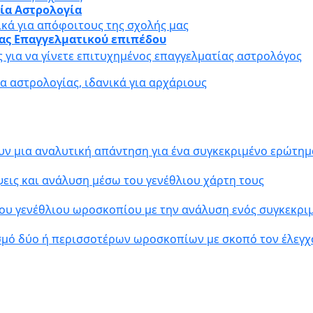
αία Αστρολογία
ικά για απόφοιτους της σχολής μας
ίας Επαγγελματικού επιπέδου
ς για να γίνετε επιτυχημένος επαγγελματίας αστρολόγος
 αστρολογίας, ιδανικά για αρχάριους
υν μια αναλυτική απάντηση για ένα συγκεκριμένο ερώτημ
εις και ανάλυση μέσω του γενέθλιου χάρτη τους
ου γενέθλιου ωροσκοπίου με την ανάλυση ενός συγκεκρ
σμό δύο ή περισσοτέρων ωροσκοπίων με σκοπό τον έλεγχ