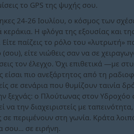
ίσεις το GPS της ψυχής σου.
ηκες 24-26 Ιουλίου, ο κόσμος των σχέσ
 κεράκια. Η φλόγα της εξουσίας και της
 Είτε παίζεις το ρόλο του «λυτρωτή» π
(σου), είτε νιώθεις σαν να σε χειραγω
σεις τον έλεγχο. Όχι επιθετικά —με στυ
ς είσαι πιο ανεξάρτητος από τη ραδιο
ίς σε σενάρια που θυμίζουν ταινία δρ
ην ξεχνάς: ο Πλούτωνας στον Υδροχόο
 να την διαχειριστείς με ταπεινότητα, 
ς σε περιμένουν στη γωνία. Κράτα λοι
σου... σε ειρήνη.