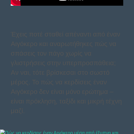
Έχεις ποτέ σταθεί απέναντι από έναν
Αιγόκερο και αναρωτήθηκες πώς να
σπάσεις τον πάγο χωρίς να
γλιστρήσεις στην υπερπροσπάθεια;
Αν ναι, τότε βρίσκεσαι στο σωστό
μέρος. Το πώς να κερδίσεις έναν
Αιγόκερο δεν είναι μόνο ερώτημα –
είναι πρόκληση, ταξίδι και μικρή τέχνη
μαζί.