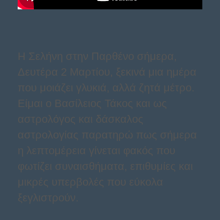
Η Σελήνη στην Παρθένο σήμερα,
Δευτέρα 2 Μαρτίου, ξεκινά μια ημέρα
που μοιάζει γλυκιά, αλλά ζητά μέτρο.
Είμαι ο Βασίλειος Τάκος και ως
αστρολόγος και δάσκαλος
αστρολογίας παρατηρώ πως σήμερα
η λεπτομέρεια γίνεται φακός που
φωτίζει συναισθήματα, επιθυμίες και
μικρές υπερβολές που εύκολα
ξεγλιστρούν.