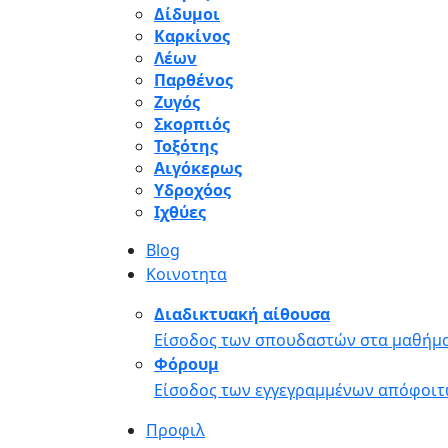
Δίδυμοι
Καρκίνος
Λέων
Παρθένος
Ζυγός
Σκορπιός
Τοξότης
Αιγόκερως
Υδροχόος
Ιχθύες
Blog
Κοινοτητα
Διαδικτυακή αίθουσα
Είσοδος των σπουδαστών στα μαθήμα
Φόρουμ
Είσοδος των εγγεγραμμένων απόφοιτ
Προφιλ