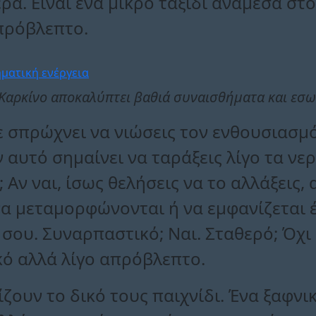
ρα. Είναι ένα μικρό ταξίδι ανάμεσα στ
πρόβλεπτο.
Καρκίνο αποκαλύπτει βαθιά συναισθήματα και εσω
ε σπρώχνει να νιώσεις τον ενθουσιασμό
 αυτό σημαίνει να ταράξεις λίγο τα νερ
Αν ναι, ίσως θελήσεις να το αλλάξεις,
 να μεταμορφώνονται ή να εμφανίζεται
σου. Συναρπαστικό; Ναι. Σταθερό; Όχι
κό αλλά λίγο απρόβλεπτο.
ίζουν το δικό τους παιχνίδι. Ένα ξαφνι