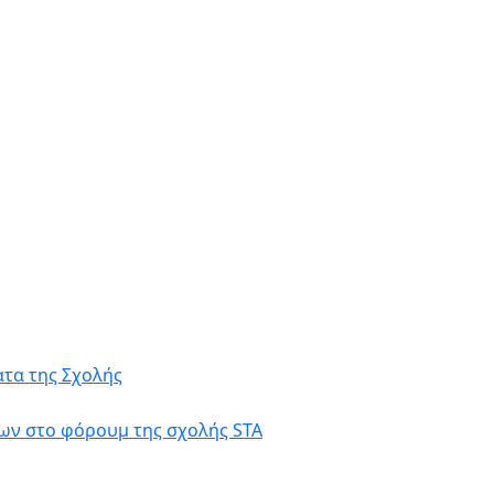
τα της Σχολής
ων στο φόρουμ της σχολής STA