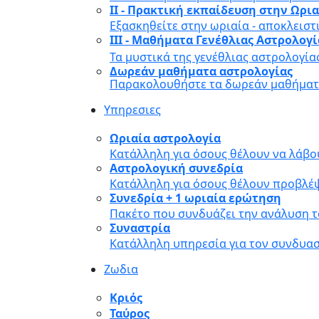
II - Πρακτική εκπαίδευση στην Ωρι
Εξασκηθείτε στην ωριαία - αποκλειστ
III - Μαθήματα Γενέθλιας Αστρολογ
Τα μυστικά της γενέθλιας αστρολογία
Δωρεάν μαθήματα αστρολογίας
Παρακολουθήστε τα δωρεάν μαθήματα
Υπηρεσιες
Ωριαία αστρολογία
Κατάλληλη για όσους θέλουν να λάβο
Αστρολογική συνεδρία
Κατάλληλη για όσους θέλουν προβλέψ
Συνεδρία + 1 ωριαία ερώτηση
Πακέτο που συνδυάζει την ανάλυση τ
Συναστρία
Κατάλληλη υπηρεσία για τον συνδυα
Ζωδια
Κριός
Ταύρος