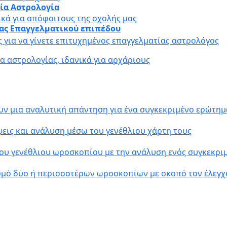
αία Αστρολογία
ικά για απόφοιτους της σχολής μας
ίας Επαγγελματικού επιπέδου
ς για να γίνετε επιτυχημένος επαγγελματίας αστρολόγος
 αστρολογίας, ιδανικά για αρχάριους
υν μια αναλυτική απάντηση για ένα συγκεκριμένο ερώτημ
εις και ανάλυση μέσω του γενέθλιου χάρτη τους
ου γενέθλιου ωροσκοπίου με την ανάλυση ενός συγκεκρ
σμό δύο ή περισσοτέρων ωροσκοπίων με σκοπό τον έλεγχ