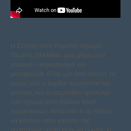
Η Σελήνη στον Καρκίνο σήμερα,
Πέμπτη 29 Μαΐου, μας ρίχνει στα
μαλακά – κυριολεκτικά και
μεταφορικά. Είναι μια από εκείνες τις
μέρες που η καρδιά προηγείται του
μυαλού, και το παρελθόν τρυπώνει
σαν άρωμα από παιδικό κουτί
αναμνήσεων. Αλλά όσο κι αν θέλεις
να κάτσεις στον καναπέ της
νοσταλγίας, καλό είναι να ρίχνεις κι