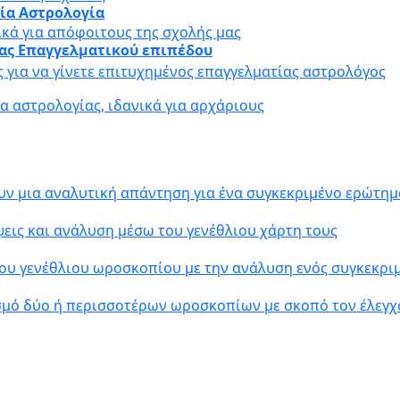
αία Αστρολογία
ικά για απόφοιτους της σχολής μας
ίας Επαγγελματικού επιπέδου
ς για να γίνετε επιτυχημένος επαγγελματίας αστρολόγος
 αστρολογίας, ιδανικά για αρχάριους
υν μια αναλυτική απάντηση για ένα συγκεκριμένο ερώτημ
εις και ανάλυση μέσω του γενέθλιου χάρτη τους
ου γενέθλιου ωροσκοπίου με την ανάλυση ενός συγκεκρ
σμό δύο ή περισσοτέρων ωροσκοπίων με σκοπό τον έλεγχ