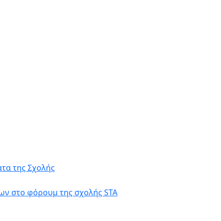
τα της Σχολής
ων στο φόρουμ της σχολής STA