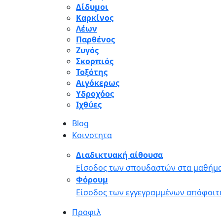
Δίδυμοι
Καρκίνος
Λέων
Παρθένος
Ζυγός
Σκορπιός
Τοξότης
Αιγόκερως
Υδροχόος
Ιχθύες
Blog
Κοινοτητα
Διαδικτυακή αίθουσα
Είσοδος των σπουδαστών στα μαθήμα
Φόρουμ
Είσοδος των εγγεγραμμένων απόφοιτ
Προφιλ