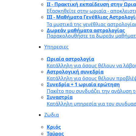
II - Πρακτική εκπαίδευση στην Ωρι
Εξασκηθείτε στην ωριαία - αποκλειστ
III - Μαθήματα Γενέθλιας Αστρολογ
Τα μυστικά της γενέθλιας αστρολογία
Δωρεάν μαθήματα αστρολογίας
Παρακολουθήστε τα δωρεάν μαθήματα
Υπηρεσιες
Ωριαία αστρολογία
Κατάλληλη για όσους θέλουν να λάβο
Αστρολογική συνεδρία
Κατάλληλη για όσους θέλουν προβλέψ
Συνεδρία + 1 ωριαία ερώτηση
Πακέτο που συνδυάζει την ανάλυση τ
Συναστρία
Κατάλληλη υπηρεσία για τον συνδυα
Ζωδια
Κριός
Ταύρος