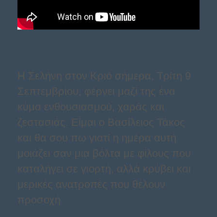
Η Σελήνη στον Κριό σήμερα, Τρίτη 9
Σεπτεμβρίου, φέρνει μαζί της ένα
κύμα ενθουσιασμού, χαράς και
ζεστασιάς. Είμαι ο Βασίλειος Τάκος
και θα σου πω γιατί η ημέρα αυτή
μοιάζει σαν μια βόλτα με φίλους που
καταλήγει σε γιορτή, αλλά κρύβει και
μερικές ανατροπές που θέλουν
προσοχή.