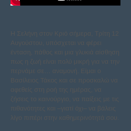
Η Σελήνη στον Κριό σήμερα, Τρίτη 12
Αυγούστου, υπόσχεται να φέρει
ένταση, πάθος και μια γλυκιά αίσθηση
πως η ζωή είναι πολύ μικρή για να την
περνάμε σε… αναμονή. Είμαι ο
Βασίλειος Τάκος και σε προσκαλώ να
αφεθείς στη ροή της ημέρας, να
ζήσεις το καινούργιο, να παίξεις με τις
πιθανότητες και –γιατί όχι– να βάλεις
λίγο πιπέρι στην καθημερινότητά σου.