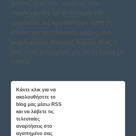
φανταζόμασταν, αρκεί να την
υποδεχθούμε με ψυχραιμία και
χαμόγελο. Ας κρατήσουμε αυτή τη
σπίθα για τις επόμενες μέρες, σαν
μικρή φλόγα που μας θυμίζει πως η
ζωή είναι φτιαγμένη για να τη ζούμε με
πάθος.
Κάντε κλικ για να
ακολουθήσετε το
blog μας μέσω RSS
και να λάβετε τις
τελευταίες
αναρτήσεις στο
αγαπημένο σας