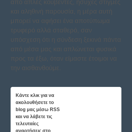
από απλές κουβέντες, ήσυχες στιγμές
και αληθινή παρουσία, η μέρα αυτή
μπορεί να αφήσει ένα αποτύπωμα
τρυφερό αλλά σταθερό, σαν
υπόσχεση ότι η σύνδεση ξεκινά πάντα
από μέσα μας και απλώνεται φυσικά
προς τα έξω, όταν είμαστε έτοιμοι να
την αισθανθούμε.
Κάντε κλικ για να
ακολουθήσετε το
blog μας μέσω RSS
και να λάβετε τις
τελευταίες
αναρτήσεις στο