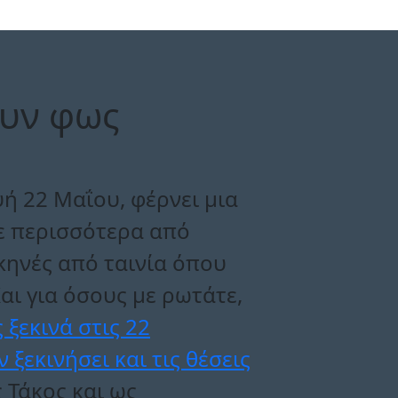
ουν φως
στις συζητησεις
 ζωδια
εκρηκτικες αποκαλυψεις
ηματικες αλλαγες
ή 22 Μαΐου, φέρνει μια
ε περισσότερα από
σκηνές από ταινία όπου
αι για όσους με ρωτάτε,
ξεκινά στις 22
ξεκινήσει και τις θέσεις
 Τάκος και ως