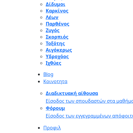
Δίδυμοι
Καρκίνος
Λέων
Παρθένος
Ζυγός
Σκορπιός
Τοξότης
Αιγόκερως
Υδροχόος
Ιχθύες
Blog
Κοινοτητα
Διαδικτυακή αίθουσα
Είσοδος των σπουδαστών στα μαθήμα
Φόρουμ
Είσοδος των εγγεγραμμένων απόφοιτ
Προφιλ