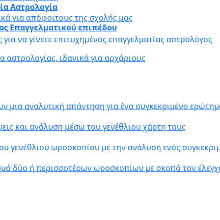
αία Αστρολογία
ικά για απόφοιτους της σχολής μας
ίας Επαγγελματικού επιπέδου
ς για να γίνετε επιτυχημένος επαγγελματίας αστρολόγος
 αστρολογίας, ιδανικά για αρχάριους
υν μια αναλυτική απάντηση για ένα συγκεκριμένο ερώτημ
εις και ανάλυση μέσω του γενέθλιου χάρτη τους
ου γενέθλιου ωροσκοπίου με την ανάλυση ενός συγκεκρ
σμό δύο ή περισσοτέρων ωροσκοπίων με σκοπό τον έλεγχ