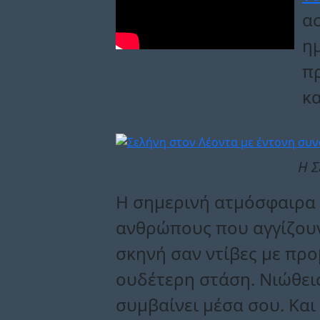
α
η
π
κα
Η Σ
Η σημερινή ατμόσφαιρα μ
ανθρώπους που αγγίζουν
σκηνή σαν ντίβες με προ
ουδέτερη στάση. Νιώθεις 
συμβαίνει μέσα σου. Και 