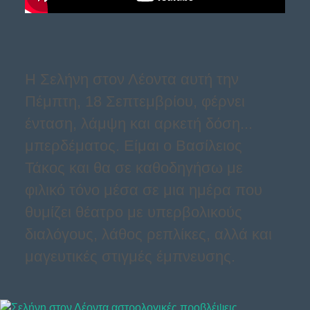
Η Σελήνη στον Λέοντα αυτή την
Πέμπτη, 18 Σεπτεμβρίου, φέρνει
ένταση, λάμψη και αρκετή δόση...
μπερδέματος. Είμαι ο Βασίλειος
Τάκος και θα σε καθοδηγήσω με
φιλικό τόνο μέσα σε μια ημέρα που
θυμίζει θέατρο με υπερβολικούς
διαλόγους, λάθος ρεπλίκες, αλλά και
μαγευτικές στιγμές έμπνευσης.