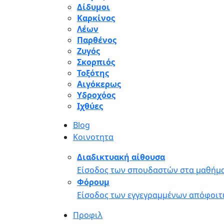
Δίδυμοι
Καρκίνος
Λέων
Παρθένος
Ζυγός
Σκορπιός
Τοξότης
Αιγόκερως
Υδροχόος
Ιχθύες
Blog
Κοινοτητα
Διαδικτυακή αίθουσα
Είσοδος των σπουδαστών στα μαθήμα
Φόρουμ
Είσοδος των εγγεγραμμένων απόφοιτ
Προφιλ