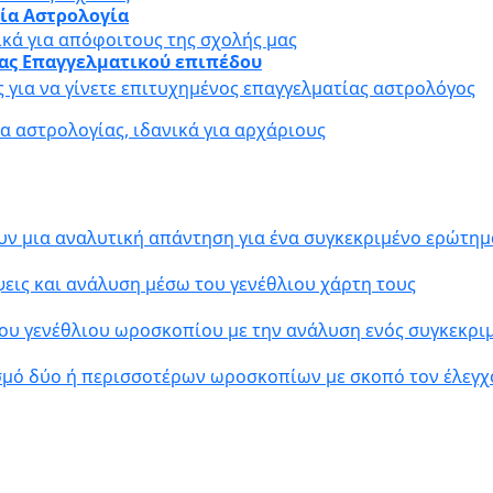
αία Αστρολογία
ικά για απόφοιτους της σχολής μας
ίας Επαγγελματικού επιπέδου
ς για να γίνετε επιτυχημένος επαγγελματίας αστρολόγος
 αστρολογίας, ιδανικά για αρχάριους
υν μια αναλυτική απάντηση για ένα συγκεκριμένο ερώτημ
εις και ανάλυση μέσω του γενέθλιου χάρτη τους
ου γενέθλιου ωροσκοπίου με την ανάλυση ενός συγκεκρ
σμό δύο ή περισσοτέρων ωροσκοπίων με σκοπό τον έλεγχ