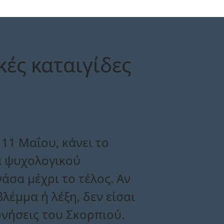
ές καταιγίδες
11 Μαΐου, κάνει το
ία ψυχολογικού
άσα μέχρι το τέλος. Αν
βλέμμα ή λέξη, δεν είσαι
ονήσεις του Σκορπιού.