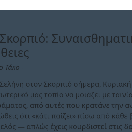
Σκορπιό: Συναισθηματικ
θειες
ο Τάκο -
Σελήνη στον Σκορπιό σήμερα, Κυριακή 
ωτερικό μας τοπίο να μοιάζει με ταιν
άματος, από αυτές που κρατάνε την αν
ώθεις ότι «κάτι παίζει» πίσω από κάθε 
ελός — απλώς έχεις κουρδιστεί στις δ