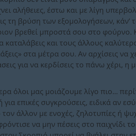
νει αλήθειες, έστω και με λίγη υπερβο
εις τη βρύση των εξομολογήσεων, κάν’ τ
οιον βρεθεί μπροστά σου στο φούρνο. 
να καταλάβεις και τους άλλους καλύτερα
ξεις» στα μέτρα σου. Αν αρχίσεις να χ
εις για να κερδίσεις το πάνω χέρι, η 
ερα όλοι μας μοιάζουμε λίγο πιο... περ
 για επικές συγκρούσεις, ειδικά αν εσ
 τον άλλον με ενοχές, ζηλοτυπίες ή ψ
φρόντισε να μην πέσεις στο παιχνίδι τ
στον Σκορπιό μπορεί να βγάλει στην ε