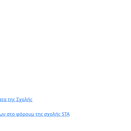
τα της Σχολής
ων στο φόρουμ της σχολής STA