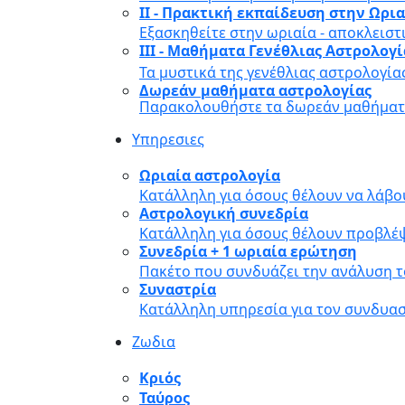
II - Πρακτική εκπαίδευση στην Ωρι
Εξασκηθείτε στην ωριαία - αποκλειστ
III - Μαθήματα Γενέθλιας Αστρολογ
Τα μυστικά της γενέθλιας αστρολογία
Δωρεάν μαθήματα αστρολογίας
Παρακολουθήστε τα δωρεάν μαθήματα
Υπηρεσιες
Ωριαία αστρολογία
Κατάλληλη για όσους θέλουν να λάβο
Αστρολογική συνεδρία
Κατάλληλη για όσους θέλουν προβλέψ
Συνεδρία + 1 ωριαία ερώτηση
Πακέτο που συνδυάζει την ανάλυση τ
Συναστρία
Κατάλληλη υπηρεσία για τον συνδυα
Ζωδια
Κριός
Ταύρος