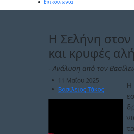
Επικοινωνια
Η Σελήνη στον 
και κρυφές αλή
- Aνάλυση από τον Βασίλει
11 Μαΐου 2025
Η 
Βασίλειος Τάκος
εσ
δρ
νι
τρ