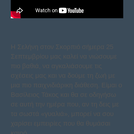
Η Σελήνη στον Σκορπιό σήμερα 25
Σεπτεμβρίου μας καλεί να νιώσουμε
πιο βαθιά, να αγκαλιάσουμε τις
σχέσεις μας και να δούμε τη ζωή με
μια πιο παιχνιδιάρικη διάθεση. Είμαι ο
Βασίλειος Τάκος και θα σε οδηγήσω
σε αυτή την ημέρα που, αν τη δεις με
τα σωστά «γυαλιά», μπορεί να σου
χαρίσει εμπειρίες που θα θυμάσαι
καιρό.