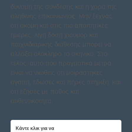
δύναμη της σύνδεσης και η χαρά της
αληθινής επικοινωνίας. Μην ξεχνάς
ότι ακόμη και στις πιο απαιτητικές
ημέρες, λίγη δόση χιούμορ και
παιχνιδιάρικης διάθεσης μπορεί να
αλλάξει ολόκληρο το σκηνικό. Στο
τέλος, αυτό που πραγματικά μετρά
είναι να νιώθεις ότι μοιράστηκες
αγάπη, έδωσες και πήρες στήριξη, και
ότι έζησες με πάθος και
αυθεντικότητα.
Κάντε κλικ για να