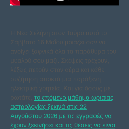
Η Νέα Σελήνη στον Ταύρο αυτό το
Σάββατο 16 Μαΐου μοιάζει σαν να
ανοίγει ξαφνικά όλα τα παράθυρα του
μυαλού σου μαζί. Σκέψεις τρέχουν,
λέξεις πετούν στον αέρα και κάθε
συζήτηση αποκτά μια παράξενη
ηλεκτρική γοητεία. Και για όσους με
ρωτάτε,
το επόμενο μάθημα ωριαίας
αστρολογίας ξεκινά στις 22
Αυγούστου 2026 με τις εγγραφές να
έχουν ξεκινήσει και τις θέσεις να είναι