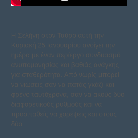
Η Σελήνη στον Ταύρο αυτή την
Κυριακή 25 Ιανουαρίου ανοίγει την
ημέρα με έναν περίεργο συνδυασμό
ανυπομονησίας και βαθιάς ανάγκης
για σταθερότητα. Από νωρίς μπορεί
να νιώσεις σαν να πατάς γκάζι και
φρένο ταυτόχρονα, σαν να ακούς δύο
διαφορετικούς ρυθμούς και να
προσπαθείς να χορέψεις και στους
δύο.