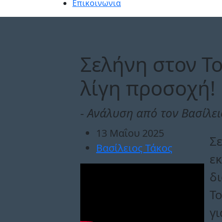
Επικοινωνια
Σελήνη στον Το
λίγη προσοχή!
- Aνάλυση από τον Βασίλει
13 Μαΐου 2025
Σε
Βασίλειος Τάκος
εκ
δι
Το
γι