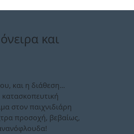
όνειρα και
υ, και η διάθεση...
ν κατασκοπευτική
λμα στον παιχνιδιάρη
έξτρα προσοχή, βεβαίως,
πανανόφλουδα!