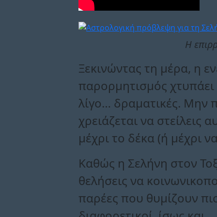
Η επιρ
Ξεκινώντας τη μέρα, η ε
παρορμητισμός χτυπάει κ
λίγο… δραματικές. Μην π
χρειάζεται να στείλεις 
μέχρι το δέκα (ή μέχρι ν
Καθώς η Σελήνη στον Τοξ
θελήσεις να κοινωνικοπο
παρέες που θυμίζουν πι
διαφορετικοί, ίσως και..