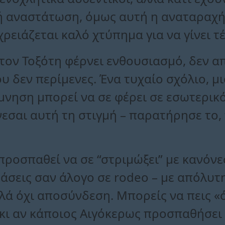
ή αναστάτωση, όμως αυτή η αναταραχή ε
χρειάζεται καλό χτύπημα για να γίνει τέ
τον Τοξότη φέρνει ενθουσιασμό, δεν α
 δεν περίμενες. Ένα τυχαίο σχόλιο, μ
άμνηση μπορεί να σε φέρει σε εσωτερι
άνεσαι αυτή τη στιγμή – παρατήρησε το,
προσπαθεί να σε “στριμώξει” με κανόνες
άσεις σαν άλογο σε rodeo – με απόλυτ
λλά όχι αποσύνδεση. Μπορείς να πεις «ό
κι αν κάποιος Αιγόκερως προσπαθήσει ν