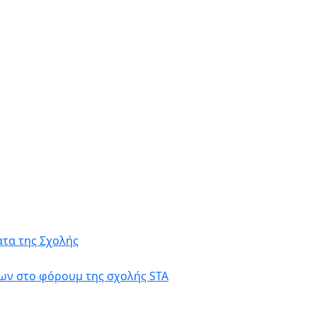
τα της Σχολής
ων στο φόρουμ της σχολής STA