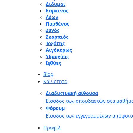
Δίδυμοι
Καρκίνος
Λέων
Παρθένος
Ζυγός
Σκορπιός
Τοξότης
Αιγόκερως
Υδροχόος
Ιχθύες
Blog
Κοινοτητα
Διαδικτυακή αίθουσα
Είσοδος των σπουδαστών στα μαθήμα
Φόρουμ
Είσοδος των εγγεγραμμένων απόφοιτ
Προφιλ