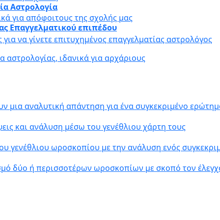
αία Αστρολογία
ικά για απόφοιτους της σχολής μας
ίας Επαγγελματικού επιπέδου
ς για να γίνετε επιτυχημένος επαγγελματίας αστρολόγος
 αστρολογίας, ιδανικά για αρχάριους
υν μια αναλυτική απάντηση για ένα συγκεκριμένο ερώτημ
εις και ανάλυση μέσω του γενέθλιου χάρτη τους
ου γενέθλιου ωροσκοπίου με την ανάλυση ενός συγκεκρ
σμό δύο ή περισσοτέρων ωροσκοπίων με σκοπό τον έλεγχ