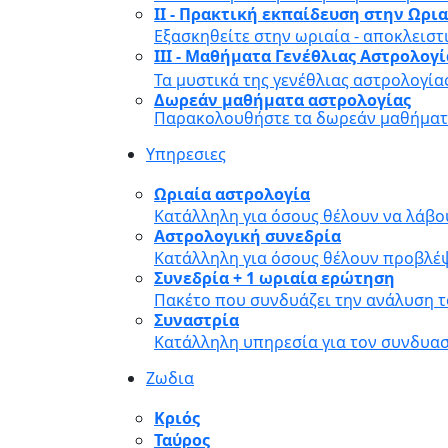
II - Πρακτική εκπαίδευση στην Ωρι
Εξασκηθείτε στην ωριαία - αποκλειστ
III - Μαθήματα Γενέθλιας Αστρολογ
Τα μυστικά της γενέθλιας αστρολογία
Δωρεάν μαθήματα αστρολογίας
Παρακολουθήστε τα δωρεάν μαθήματα
Υπηρεσιες
Ωριαία αστρολογία
Κατάλληλη για όσους θέλουν να λάβο
Αστρολογική συνεδρία
Κατάλληλη για όσους θέλουν προβλέψ
Συνεδρία + 1 ωριαία ερώτηση
Πακέτο που συνδυάζει την ανάλυση τ
Συναστρία
Κατάλληλη υπηρεσία για τον συνδυα
Ζωδια
Κριός
Ταύρος