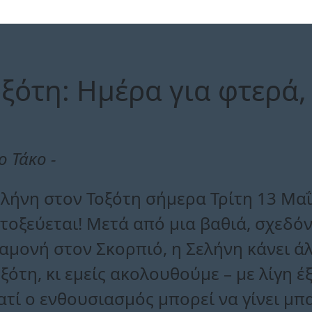
ξότη: Ημέρα για φτερά, 
ο Τάκο -
λήνη στον Τοξότη σήμερα Τρίτη 13 Μαΐο
τοξεύεται! Μετά από μια βαθιά, σχεδό
αμονή στον Σκορπιό, η Σελήνη κάνει ά
ξότη, κι εμείς ακολουθούμε – με λίγη 
ατί ο ενθουσιασμός μπορεί να γίνει μ