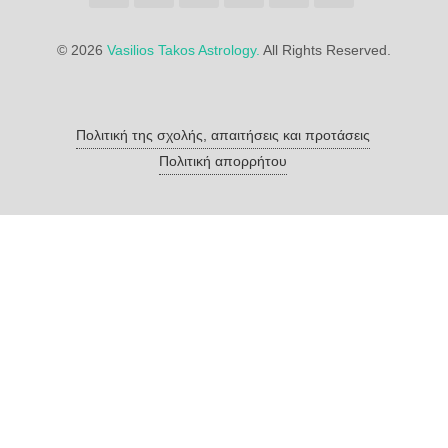
©
2026
Vasilios Takos Astrology.
All Rights Reserved.
Πολιτική της σχολής, απαιτήσεις και προτάσεις
Πολιτική απορρήτου