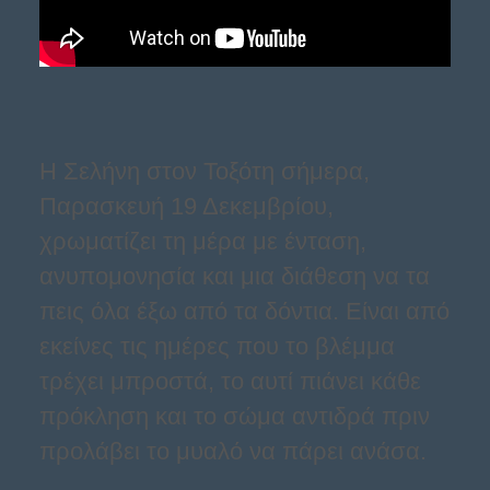
Η Σελήνη στον Τοξότη σήμερα,
Παρασκευή 19 Δεκεμβρίου,
χρωματίζει τη μέρα με ένταση,
ανυπομονησία και μια διάθεση να τα
πεις όλα έξω από τα δόντια. Είναι από
εκείνες τις ημέρες που το βλέμμα
τρέχει μπροστά, το αυτί πιάνει κάθε
πρόκληση και το σώμα αντιδρά πριν
προλάβει το μυαλό να πάρει ανάσα.