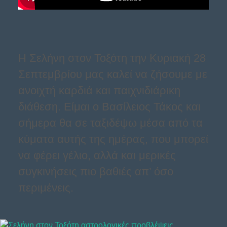
Η Σελήνη στον Τοξότη την Κυριακή 28
Σεπτεμβρίου μας καλεί να ζήσουμε με
ανοιχτή καρδιά και παιχνιδιάρικη
διάθεση. Είμαι ο Βασίλειος Τάκος και
σήμερα θα σε ταξιδέψω μέσα από τα
κύματα αυτής της ημέρας, που μπορεί
να φέρει γέλιο, αλλά και μερικές
συγκινήσεις πιο βαθιές απ’ όσο
περιμένεις.