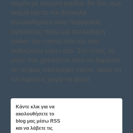
παρόν με ανοιχτή καρδιά, θα δεις πως
ακόμα και τα πιο δύσκολα
συναισθήματα είναι περαστικά,
αφήνοντας πίσω μια πιο καθαρή
εικόνα του εαυτού σου και των
ανθρώπων γύρω σου. Στο τέλος, το
μόνο που χρειάζεται είναι να θυμάσαι
ότι το φως επιστρέφει πάντα, αρκεί να
του αφήσεις χώρο να φανεί.
Κάντε κλικ για να
ακολουθήσετε το
blog μας μέσω RSS
και να λάβετε τις