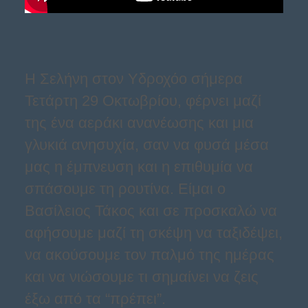
Η Σελήνη στον Υδροχόο σήμερα
Τετάρτη 29 Οκτωβρίου, φέρνει μαζί
της ένα αεράκι ανανέωσης και μια
γλυκιά ανησυχία, σαν να φυσά μέσα
μας η έμπνευση και η επιθυμία να
σπάσουμε τη ρουτίνα. Είμαι ο
Βασίλειος Τάκος και σε προσκαλώ να
αφήσουμε μαζί τη σκέψη να ταξιδέψει,
να ακούσουμε τον παλμό της ημέρας
και να νιώσουμε τι σημαίνει να ζεις
έξω από τα “πρέπει”.