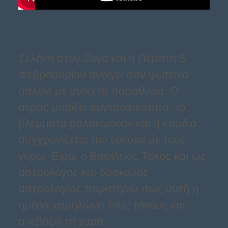
Σελήνη στον Ζυγό και η Πέμπτη 5
Φεβρουαρίου ανοίγει σαν φωτεινό
σαλόνι με ανοιχτά παράθυρα. Ο
αέρας μυρίζει συντροφικότητα, τα
βλέμματα μαλακώνουν και η καρδιά
συγχρονίζεται πιο εύκολα με τους
γύρω. Είμαι ο Βασίλειος Τάκος και ως
αστρολόγος και δάσκαλος
αστρολογίας παρατηρώ πώς αυτή η
ημέρα χαμηλώνει τους τόνους και
ανεβάζει τη χαρά.