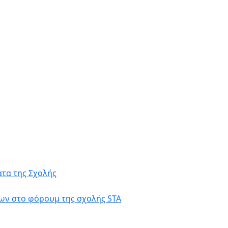
τα της Σχολής
ων στο φόρουμ της σχολής STA