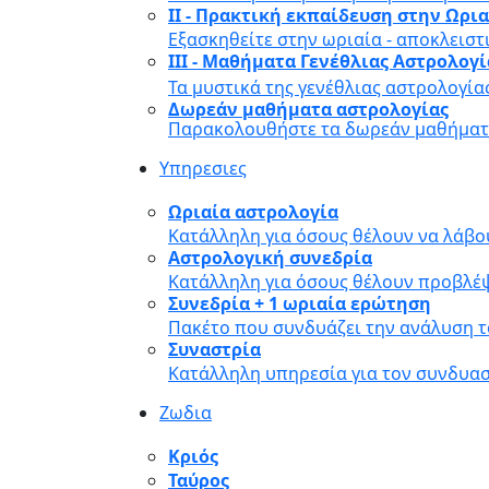
II - Πρακτική εκπαίδευση στην Ωρι
Εξασκηθείτε στην ωριαία - αποκλειστ
III - Μαθήματα Γενέθλιας Αστρολογ
Τα μυστικά της γενέθλιας αστρολογία
Δωρεάν μαθήματα αστρολογίας
Παρακολουθήστε τα δωρεάν μαθήματα
Υπηρεσιες
Ωριαία αστρολογία
Κατάλληλη για όσους θέλουν να λάβο
Αστρολογική συνεδρία
Κατάλληλη για όσους θέλουν προβλέψ
Συνεδρία + 1 ωριαία ερώτηση
Πακέτο που συνδυάζει την ανάλυση τ
Συναστρία
Κατάλληλη υπηρεσία για τον συνδυα
Ζωδια
Κριός
Ταύρος