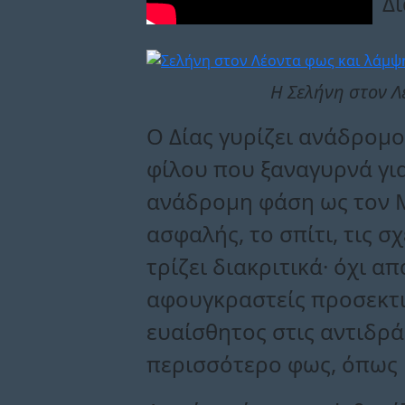
Δί
Η Σελήνη στον Λ
Ο Δίας γυρίζει ανάδρομος
φίλου που ξαναγυρνά για
ανάδρομη φάση ως τον Μά
ασφαλής, το σπίτι, τις σ
τρίζει διακριτικά· όχι α
αφουγκραστείς προσεκτικ
ευαίσθητος στις αντιδράσ
περισσότερο φως, όπως η