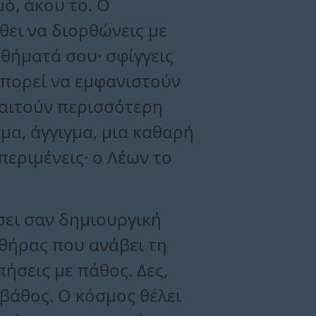
μό, άκου το. Ο
θει να διορθώνεις με
σθήματά σου· σφίγγεις
Μπορεί να εμφανιστούν
παιτούν περισσότερη
μα, άγγιγμα, μια καθαρή
 περιμένεις· ο Λέων το
σει σαν δημιουργική
νθήρας που ανάβει τη
πήσεις με πάθος. Δες,
 βάθος. Ο κόσμος θέλει