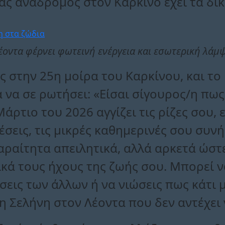
ας ανάδρομος στον Καρκίνο έχει τα δικ
έοντα φέρνει φωτεινή ενέργεια και εσωτερική λάμψ
 στην 25η μοίρα του Καρκίνου, και το 
 να σε ρωτήσει: «Είσαι σίγουρος/η πως
ρτιο του 2026 αγγίζει τις ρίζες σου, ε
χέσεις, τις μικρές καθημερινές σου συνή
παραίτητα απειλητικά, αλλά αρκετά ώστε
ά τους ήχους της ζωής σου. Μπορεί να
εις των άλλων ή να νιώσεις πως κάτι μ
 Σελήνη στον Λέοντα που δεν αντέχει ν