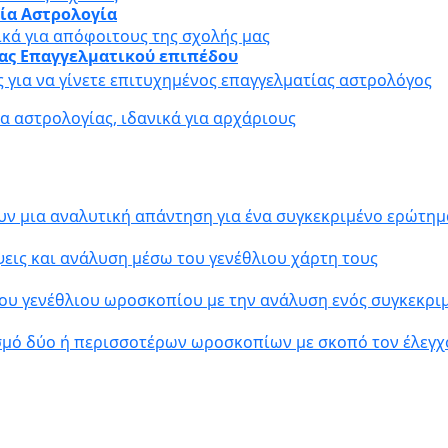
αία Αστρολογία
ικά για απόφοιτους της σχολής μας
ίας Επαγγελματικού επιπέδου
ς για να γίνετε επιτυχημένος επαγγελματίας αστρολόγος
 αστρολογίας, ιδανικά για αρχάριους
υν μια αναλυτική απάντηση για ένα συγκεκριμένο ερώτημ
εις και ανάλυση μέσω του γενέθλιου χάρτη τους
ου γενέθλιου ωροσκοπίου με την ανάλυση ενός συγκεκρ
σμό δύο ή περισσοτέρων ωροσκοπίων με σκοπό τον έλεγχ