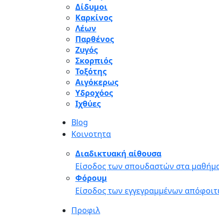
Δίδυμοι
Καρκίνος
Λέων
Παρθένος
Ζυγός
Σκορπιός
Τοξότης
Αιγόκερως
Υδροχόος
Ιχθύες
Blog
Κοινοτητα
Διαδικτυακή αίθουσα
Είσοδος των σπουδαστών στα μαθήμα
Φόρουμ
Είσοδος των εγγεγραμμένων απόφοιτ
Προφιλ