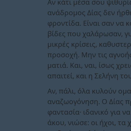
Αν κάτι μέσα σου ψιθυρίζ
ανάδρομος Δίας δεν ήρθε
φροντίδα. Είναι σαν να 
βίδες που χαλάρωσαν, γυ
μικρές κρίσεις, καθυστ
προσοχή. Μην τις αγνοήσ
ματιά. Και, ναι, ίσως χρ
απαιτεί, και η Σελήνη του
Αν, πάλι, όλα κυλούν ομ
αναζωογόνηση. Ο Δίας π
φαντασία· ιδανικό για να
άκου, νιώσε: οι ήχοι, τ