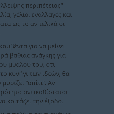
έλλειψης περιπέτειας"
λία, γέλιο, εναλλαγές και
τα ως το αν τελικά οι
.
κουβέντα για να μείνει.
ευρά βαθιάς ανάγκης για
ου μυαλού του, ότι
το κυνήγι των ιδεών, θα
μυρίζει “σπίτι”. Αν
θερότητα αντικαθίσταται
να κοιτάζει την έξοδο.