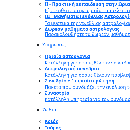
II - Πρακτική εκπαίδευση στην Ωρι
Εξασκηθείτε στην ωριαία - αποκλειστ
III - Μαθήματα Γενέθλιας Αστρολογ
Τα μυστικά της γενέθλιας αστρολογία
Δωρεάν μαθήματα αστρολογίας
Παρακολουθήστε τα δωρεάν μαθήματα
Υπηρεσιες
Ωριαία αστρολογία
Κατάλληλη για όσους θέλουν να λάβο
Αστρολογική συνεδρία
Κατάλληλη για όσους θέλουν προβλέψ
Συνεδρία + 1 ωριαία ερώτηση
Πακέτο που συνδυάζει την ανάλυση τ
Συναστρία
Κατάλληλη υπηρεσία για τον συνδυα
Ζωδια
Κριός
Ταύρος