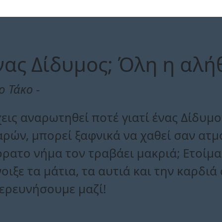
ένας Δίδυμος; Όλη η αλή
ο Τάκο -
εις αναρωτηθεί ποτέ γιατί ένας Δίδυμο
ρών, μπορεί ξαφνικά να χαθεί σαν ατμ
ρατο νήμα τον τραβάει μακριά; Ετοίμα
οιξε τα μάτια, τα αυτιά και την καρδιά 
ξερευνήσουμε μαζί!