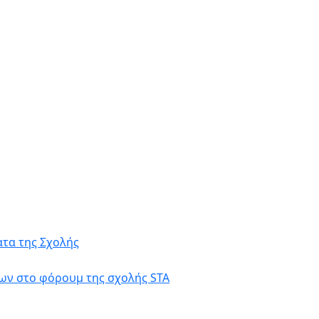
τα της Σχολής
ων στο φόρουμ της σχολής STA