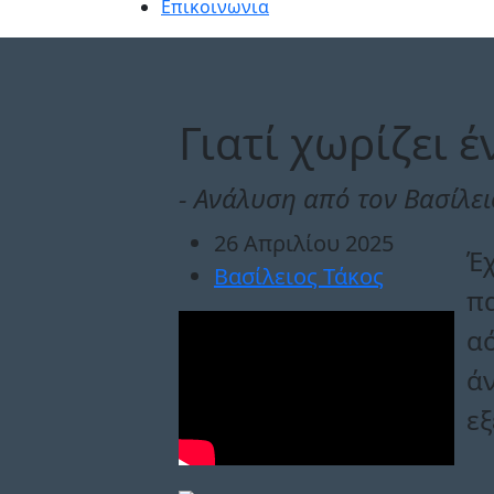
Επικοινωνια
Γιατί χωρίζει 
- Aνάλυση από τον Βασίλει
26 Απριλίου 2025
Έχ
Βασίλειος Τάκος
πα
αό
άν
ε