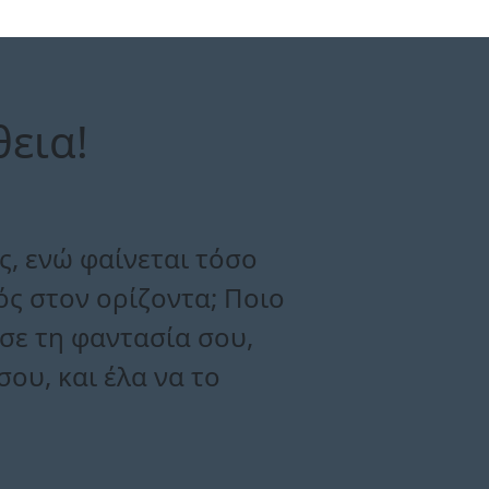
θεια!
ς, ενώ φαίνεται τόσο
ός στον ορίζοντα; Ποιο
σε τη φαντασία σου,
σου, και έλα να το