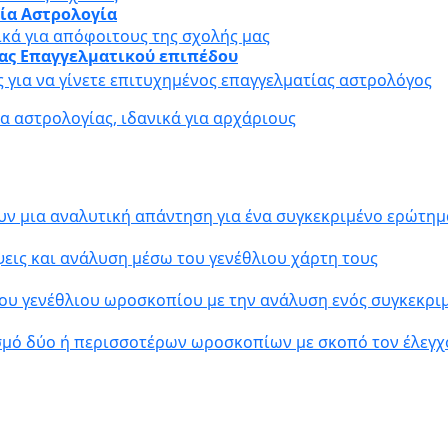
αία Αστρολογία
ικά για απόφοιτους της σχολής μας
ίας Επαγγελματικού επιπέδου
ς για να γίνετε επιτυχημένος επαγγελματίας αστρολόγος
 αστρολογίας, ιδανικά για αρχάριους
υν μια αναλυτική απάντηση για ένα συγκεκριμένο ερώτημ
εις και ανάλυση μέσω του γενέθλιου χάρτη τους
ου γενέθλιου ωροσκοπίου με την ανάλυση ενός συγκεκρ
σμό δύο ή περισσοτέρων ωροσκοπίων με σκοπό τον έλεγχ