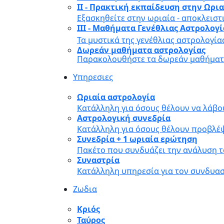
II - Πρακτική εκπαίδευση στην Ωρι
Εξασκηθείτε στην ωριαία - αποκλειστ
III - Μαθήματα Γενέθλιας Αστρολογ
Τα μυστικά της γενέθλιας αστρολογία
Δωρεάν μαθήματα αστρολογίας
Παρακολουθήστε τα δωρεάν μαθήματα
Υπηρεσιες
Ωριαία αστρολογία
Κατάλληλη για όσους θέλουν να λάβο
Αστρολογική συνεδρία
Κατάλληλη για όσους θέλουν προβλέψ
Συνεδρία + 1 ωριαία ερώτηση
Πακέτο που συνδυάζει την ανάλυση τ
Συναστρία
Κατάλληλη υπηρεσία για τον συνδυα
Ζωδια
Κριός
Ταύρος