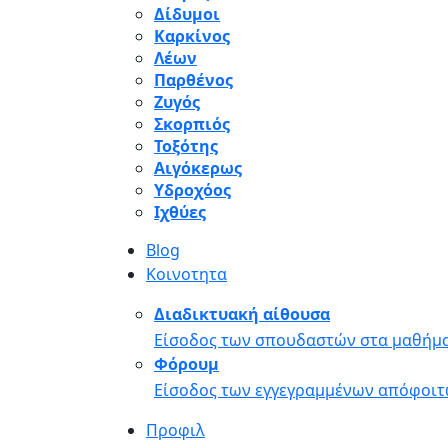
Δίδυμοι
Καρκίνος
Λέων
Παρθένος
Ζυγός
Σκορπιός
Τοξότης
Αιγόκερως
Υδροχόος
Ιχθύες
Blog
Κοινοτητα
Διαδικτυακή αίθουσα
Είσοδος των σπουδαστών στα μαθήμα
Φόρουμ
Είσοδος των εγγεγραμμένων απόφοιτ
Προφιλ