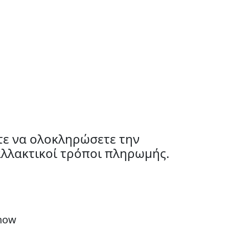
τε να ολοκληρώσετε την
ναλλακτικοί τρόποι πληρωμής.
 now