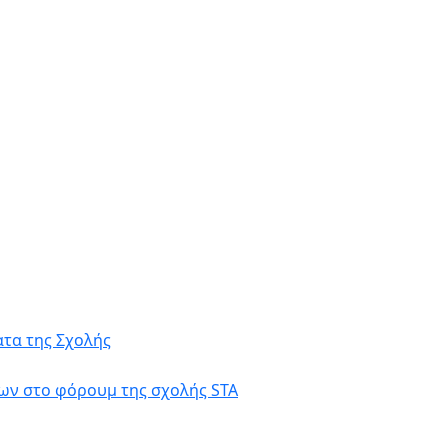
τα της Σχολής
ων στο φόρουμ της σχολής STA